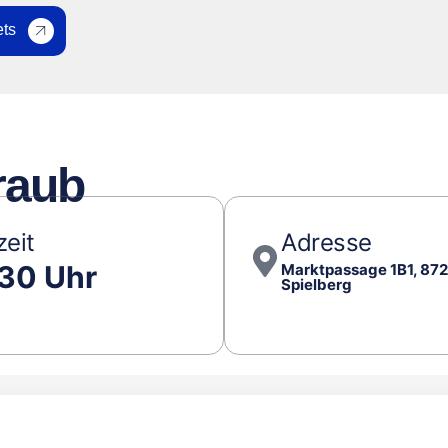
ets
raub
zeit
Adresse
:30 Uhr
Marktpassage 1B1, 87
Spielberg