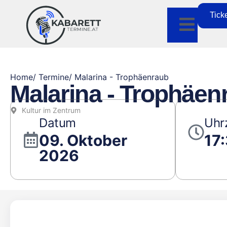
Tick
Home
/ Termine
/ Malarina - Trophäenraub
Malarina - Trophäen
Kultur im Zentrum
Datum
Uhr
09. Oktober
17
2026