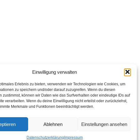
op Links
abarettisten in Österreich: Aktuelle Stars & Programme
026
Einwilligung verwalten
ptimales Erlebnis zu bieten, verwenden wir Technologien wie Cookies, um
mationen zu speichern und/oder darauf zuzugreifen. Wenn du diesen
 zustimmst, können wir Daten wie das Surfverhalten oder eindeutige IDs auf
te verarbeiten. Wenn du deine Einwilligung nicht erteilst oder zurückziehst,
immte Merkmale und Funktionen beeinträchtigt werden.
eptieren
Ablehnen
Einstellungen ansehen
Datenschutzerklärung
Impressum