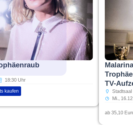
rophäenraub
Malarina
Trophäe
18:30 Uhr
TV-Aufz
ts kaufen
Stadtsaal
Mi., 16.1
ab 35,10 Eur