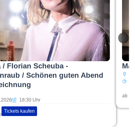
 / Florian Scheuba -
Mal
nraub / Schönen guten Abend
PO
Do
eichnung
ab 36
2.2026
18:30 Uhr
Tickets kaufen
o