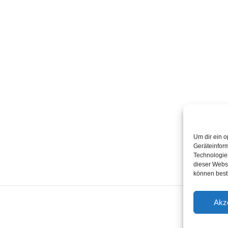
Quick Links
T
Home
K
Termine
2
Kabarettisten
Spielorte
Um dir ein o
Geräteinfor
Technologien
dieser Websi
können best
Akz