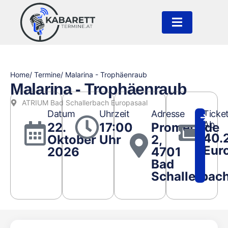
Home
/ Termine
/ Malarina - Trophäenraub
Malarina - Trophäenraub
ATRIUM Bad Schallerbach Europasaal
Datum
Uhrzeit
Adresse
Ticke
Ab
22.
17:00
Promenade
40.
Oktober
Uhr
2,
Eur
2026
4701
Bad
Schallerbac