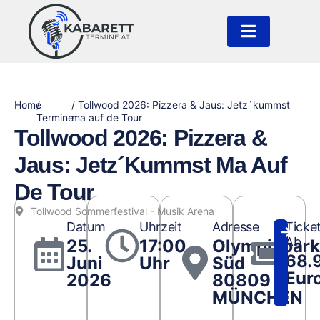
Home
/
/ Tollwood 2026: Pizzera & Jaus: Jetz´kummst
Termine
ma auf de Tour
Tollwood 2026: Pizzera &
Jaus: Jetz´kummst Ma Auf
De Tour
Tollwood Sommerfestival - Musik Arena
Datum
Uhrzeit
Adresse
Ticke
Ab
25.
17:00
Olympiapark
68.
Juni
Uhr
Süd
Eur
2026
80809
MÜNCHEN