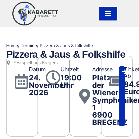
Home
/ Termine
/ Pizzera & Jaus & folkshilfe
Pizzera & Jaus & Folkshilfe
Festspielhaus Bregenz
Datum
Uhrzeit
Adresse
Ticke
Ab
24.
19:00
Platz
84.
November
Uhr
der
Eur
2026
Wiener
Symphonike
1
6900
BREGENZ