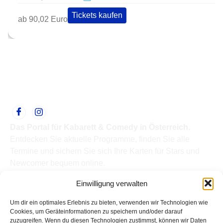
Tickets kaufen
ab 90,02 Euro
Das Portal für Kabarett & Comedy in Österreich.
Entdecken Sie aktuelle Programme, finden Sie alle
Termine und sichern Sie sich Ihre Karten für Stars und
Newcomer bequem online.
Quick Links
Einwilligung verwalten
Home
Termine
Um dir ein optimales Erlebnis zu bieten, verwenden wir Technologien wie
Kabarettisten
Cookies, um Geräteinformationen zu speichern und/oder darauf
zuzugreifen. Wenn du diesen Technologien zustimmst, können wir Daten
Spielorte