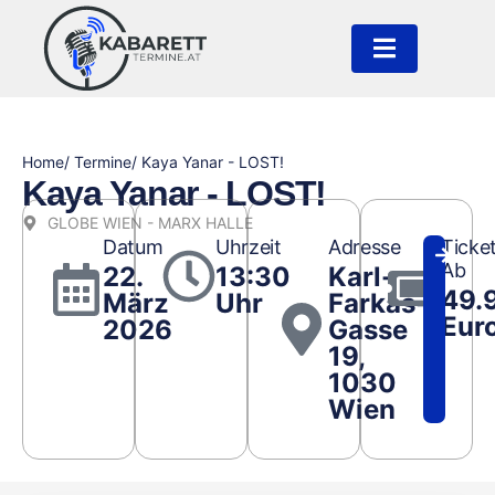
Home
/ Termine
/ Kaya Yanar - LOST!
Kaya Yanar - LOST!
GLOBE WIEN - MARX HALLE
Datum
Uhrzeit
Adresse
Ticke
Ab
22.
13:30
Karl-
49.
März
Uhr
Farkas-
Eur
2026
Gasse
19,
1030
Wien