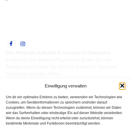
Das Portal für Kabarett & Comedy in Österreich.
Entdecken Sie aktuelle Programme, finden Sie alle
Termine und sichern Sie sich Ihre Karten für Stars und
Newcomer bequem online.
Quick Links
Einwilligung verwalten
Home
Termine
Um dir ein optimales Erlebnis zu bieten, verwenden wir Technologien wie
Kabarettisten
Cookies, um Geräteinformationen zu speichern und/oder darauf
zuzugreifen. Wenn du diesen Technologien zustimmst, können wir Daten
Spielorte
wie das Surfverhalten oder eindeutige IDs auf dieser Website verarbeiten.
Top Links
Wenn du deine Einwilligung nicht erteilst oder zurückziehst, können
Kabarettisten in Österreich: Aktuelle Stars & Programme
bestimmte Merkmale und Funktionen beeinträchtigt werden.
2026