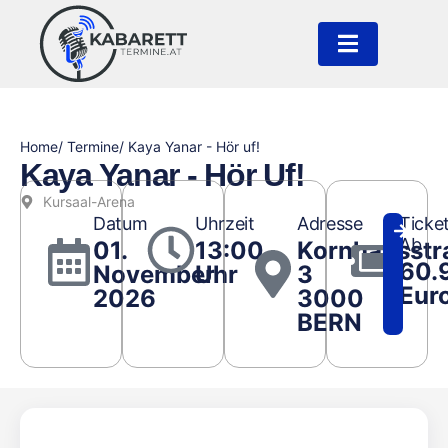
Home
/ Termine
/ Kaya Yanar - Hör uf!
Kaya Yanar - Hör Uf!
Kursaal-Arena
Datum
Uhrzeit
Adresse
Ticke
Ab
01.
13:00
Kornhausstr
60.
November
Uhr
3
Eur
2026
3000
BERN