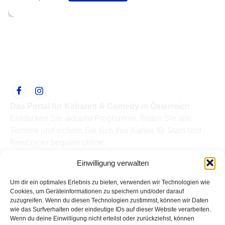
Das Portal für Kabarett & Comedy in Österreich.
Entdecken Sie aktuelle Programme, finden Sie alle
Termine und sichern Sie sich Ihre Karten für Stars und
Newcomer bequem online.
Quick Links
Einwilligung verwalten
Home
Termine
Um dir ein optimales Erlebnis zu bieten, verwenden wir Technologien wie
Kabarettisten
Cookies, um Geräteinformationen zu speichern und/oder darauf
zuzugreifen. Wenn du diesen Technologien zustimmst, können wir Daten
Spielorte
wie das Surfverhalten oder eindeutige IDs auf dieser Website verarbeiten.
Top Links
Wenn du deine Einwilligung nicht erteilst oder zurückziehst, können