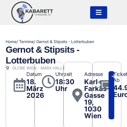
Home
/ Termine
/ Gernot & Stipsits - Lotterbuben
Gernot & Stipsits -
Lotterbuben
GLOBE WIEN - MARX HALLE
Datum
Uhrzeit
Adresse
Ticke
Ab
18.
18:30
Karl-
44.
März
Uhr
Farkas-
Eur
2026
Gasse
19,
1030
Wien