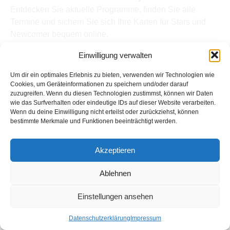
Entdecken Sie aktuelle Programme, finden Sie alle
Termine und sichern Sie sich Ihre Karten für Stars und
Newcomer bequem online.
Quick Links
Einwilligung verwalten
Home
Termine
Um dir ein optimales Erlebnis zu bieten, verwenden wir Technologien wie
Kabarettisten
Cookies, um Geräteinformationen zu speichern und/oder darauf
zuzugreifen. Wenn du diesen Technologien zustimmst, können wir Daten
Spielorte
wie das Surfverhalten oder eindeutige IDs auf dieser Website verarbeiten.
Top Links
Wenn du deine Einwilligung nicht erteilst oder zurückziehst, können
Kabarettisten in Österreich: Aktuelle Stars & Programme
bestimmte Merkmale und Funktionen beeinträchtigt werden.
2026
Support
Akzeptieren
Kontakt
Impressum
Ablehnen
Datenschutz
Einstellungen ansehen
Copyright © Kabarett-Termine.at
Datenschutzerklärung
Impressum