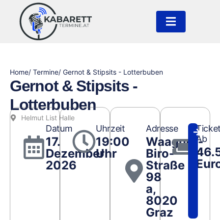
Home
/ Termine
/ Gernot & Stipsits - Lotterbuben
Gernot & Stipsits -
Lotterbuben
Helmut List Halle
Datum
Uhrzeit
Adresse
Ticke
Ab
17.
19:00
Waagner-
46.
Dezember
Uhr
Biro-
Eur
2026
Straße
98
a,
8020
Graz