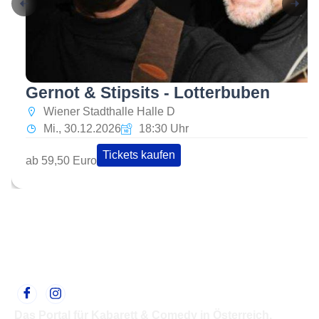
Gernot & Stipsits - Lotterbuben
Wiener Stadthalle Halle D
Mi., 30.12.2026
18:30 Uhr
Tickets kaufen
ab 59,50 Euro
Das Portal für Kabarett & Comedy in Österreich.