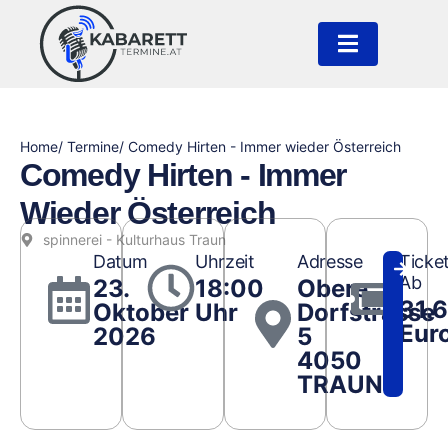
Home
/ Termine
/ Comedy Hirten - Immer wieder Österreich
Comedy Hirten - Immer
Wieder Österreich
spinnerei - Kulturhaus Traun
Datum
Uhrzeit
Adresse
Ticke
Ab
23.
18:00
Obere
31.6
Oktober
Uhr
Dorfstrasse
Eur
2026
5
4050
TRAUN