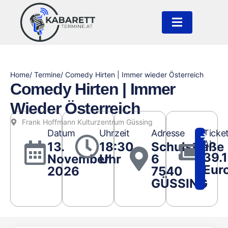
Home
/ Termine
/ Comedy Hirten | Immer wieder Österreich
Comedy Hirten | Immer
Wieder Österreich
Frank Hoffmann Kulturzentrum Güssing
Datum
Uhrzeit
Adresse
Ticke
Ab
13.
18:30
Schulstraße
39.1
November
Uhr
6
Eur
2026
7540
GÜSSING