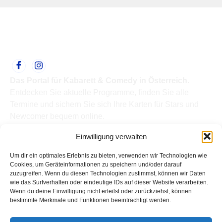
Das Portal für Kabarett & Comedy in Österreich.
Entdecken Sie aktuelle Programme, finden Sie alle
Termine und sichern Sie sich Ihre Karten für Stars und
Newcomer bequem online.
Quick Links
Einwilligung verwalten
Home
Termine
Um dir ein optimales Erlebnis zu bieten, verwenden wir Technologien wie
Kabarettisten
Cookies, um Geräteinformationen zu speichern und/oder darauf
zuzugreifen. Wenn du diesen Technologien zustimmst, können wir Daten
Spielorte
wie das Surfverhalten oder eindeutige IDs auf dieser Website verarbeiten.
Top Links
Wenn du deine Einwilligung nicht erteilst oder zurückziehst, können
Kabarettisten in Österreich: Aktuelle Stars & Programme
bestimmte Merkmale und Funktionen beeinträchtigt werden.
2026