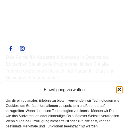
Das Portal für Kabarett & Comedy in Österreich.
Entdecken Sie aktuelle Programme, finden Sie alle
Termine und sichern Sie sich Ihre Karten für Stars und
Newcomer bequem online.
Quick Links
Einwilligung verwalten
Home
Termine
Um dir ein optimales Erlebnis zu bieten, verwenden wir Technologien wie
Kabarettisten
Cookies, um Geräteinformationen zu speichern und/oder darauf
zuzugreifen. Wenn du diesen Technologien zustimmst, können wir Daten
Spielorte
wie das Surfverhalten oder eindeutige IDs auf dieser Website verarbeiten.
Top Links
Wenn du deine Einwilligung nicht erteilst oder zurückziehst, können
Kabarettisten in Österreich: Aktuelle Stars & Programme
bestimmte Merkmale und Funktionen beeinträchtigt werden.