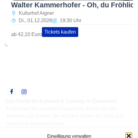
Walter Kammerhofer - Oh, du Fröhlic
Kulturhof Aigner
Di., 01.12.2026
19:30 Uhr
Tickets kaufen
ab 42,10 Euro
Das Portal für Kabarett & Comedy in Österreich.
Entdecken Sie aktuelle Programme, finden Sie alle
Termine und sichern Sie sich Ihre Karten für Stars und
Newcomer bequem online.
Quick Links
Einwilligung verwalten