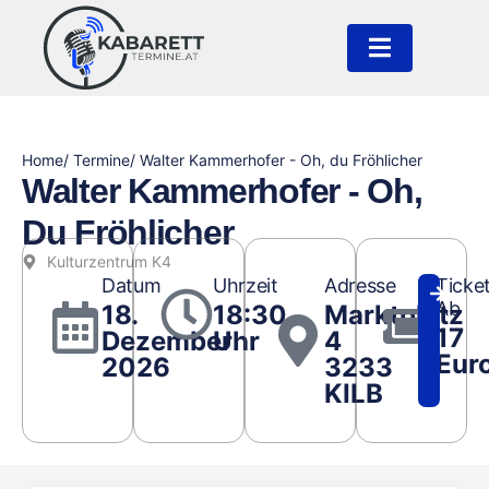
Home
/ Termine
/ Walter Kammerhofer - Oh, du Fröhlicher
Walter Kammerhofer - Oh,
Du Fröhlicher
Kulturzentrum K4
Datum
Uhrzeit
Adresse
Ticke
Ab
18.
18:30
Marktplatz
17
Dezember
Uhr
4
Eur
2026
3233
KILB