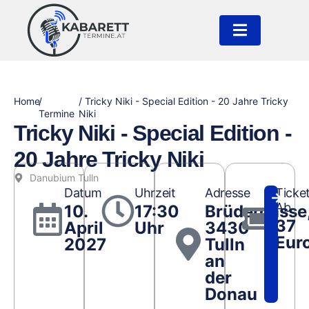
Home
/
/ Tricky Niki - Special Edition - 20 Jahre Tricky
Termine
Niki
Tricky Niki - Special Edition -
20 Jahre Tricky Niki
Danubium Tulln
Datum
Uhrzeit
Adresse
Ticke
Ab
10.
17:30
Brüdergasse
37
April
Uhr
3430
Eur
2027
Tulln
an
der
Donau