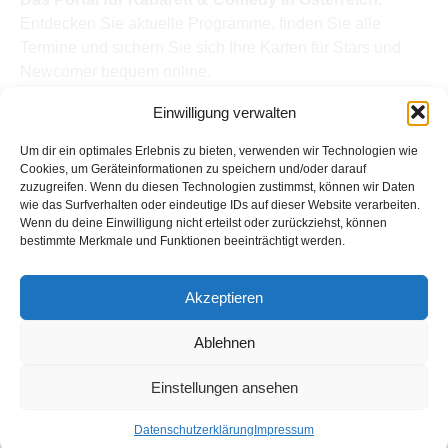
Entdecken Sie aktuelle Programme, finden Sie alle
Termine und sichern Sie sich Ihre Karten für Stars und
Newcomer bequem online.
Quick Links
Einwilligung verwalten
Home
Termine
Um dir ein optimales Erlebnis zu bieten, verwenden wir Technologien wie
Kabarettisten
Cookies, um Geräteinformationen zu speichern und/oder darauf
zuzugreifen. Wenn du diesen Technologien zustimmst, können wir Daten
Spielorte
wie das Surfverhalten oder eindeutige IDs auf dieser Website verarbeiten.
Top Links
Wenn du deine Einwilligung nicht erteilst oder zurückziehst, können
Kabarettisten in Österreich: Aktuelle Stars & Programme
bestimmte Merkmale und Funktionen beeinträchtigt werden.
2026
Support
Akzeptieren
Kontakt
Impressum
Ablehnen
Datenschutz
Einstellungen ansehen
Copyright © Kabarett-Termine.at
Datenschutzerklärung
Impressum