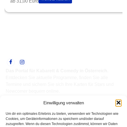
ab 31,00 Euro
Das Portal für Kabarett & Comedy in Österreich.
Entdecken Sie aktuelle Programme, finden Sie alle
Termine und sichern Sie sich Ihre Karten für Stars und
Newcomer bequem online.
Quick Links
Einwilligung verwalten
Home
Termine
Um dir ein optimales Erlebnis zu bieten, verwenden wir Technologien wie
Kabarettisten
Cookies, um Geräteinformationen zu speichern und/oder darauf
zuzugreifen. Wenn du diesen Technologien zustimmst, können wir Daten
Spielorte