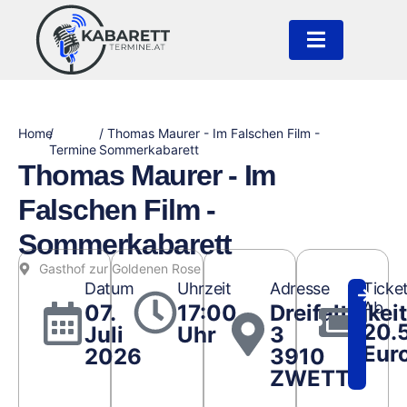
Home
/
/ Thomas Maurer - Im Falschen Film -
Termine
Sommerkabarett
Thomas Maurer - Im
Falschen Film -
Sommerkabarett
Gasthof zur Goldenen Rose
Datum
Uhrzeit
Adresse
Ticke
Ab
07.
17:00
Dreifaltigkei
20.
Juli
Uhr
3
Eur
2026
3910
ZWETTL