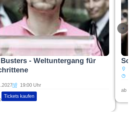
Busters - Weltuntergang für
Sci
hrittene
Ku
So
1.2027
19:00 Uhr
ab 19
Tickets kaufen
o