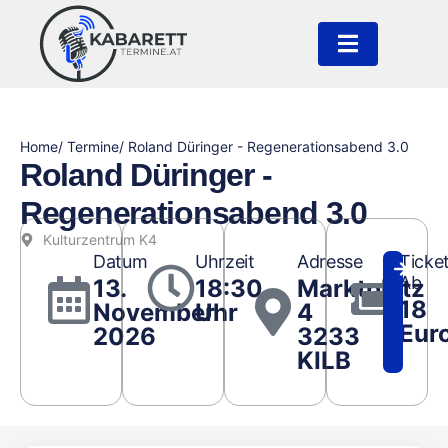
Home
/ Termine
/ Roland Düringer - Regenerationsabend 3.0
Roland Düringer -
Regenerationsabend 3.0
Kulturzentrum K4
Datum
Uhrzeit
Adresse
Ticke
Ab
13.
18:30
Marktplatz
18
November
Uhr
4
Eur
2026
3233
KILB