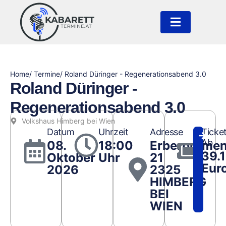
Home
/ Termine
/ Roland Düringer - Regenerationsabend 3.0
Roland Düringer -
Regenerationsabend 3.0
Volkshaus Himberg bei Wien
Datum
Uhrzeit
Adresse
Ticke
Ab
08.
18:00
Erberprome
39.1
Oktober
Uhr
21
Eur
2026
2325
HIMBERG
BEI
WIEN