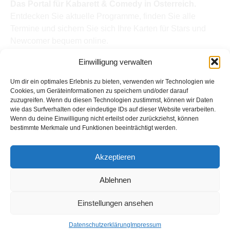
Das Portal für Kabarett & Comedy in Österreich.
Entdecken Sie aktuelle Programme, finden Sie alle
Termine und sichern Sie sich Ihre Karten für Stars und
Newcomer bequem online.
Quick Links
Einwilligung verwalten
Home
Termine
Um dir ein optimales Erlebnis zu bieten, verwenden wir Technologien wie
Kabarettisten
Cookies, um Geräteinformationen zu speichern und/oder darauf
zuzugreifen. Wenn du diesen Technologien zustimmst, können wir Daten
Spielorte
wie das Surfverhalten oder eindeutige IDs auf dieser Website verarbeiten.
Top Links
Wenn du deine Einwilligung nicht erteilst oder zurückziehst, können
Kabarettisten in Österreich: Aktuelle Stars & Programme
bestimmte Merkmale und Funktionen beeinträchtigt werden.
2026
Support
Akzeptieren
Kontakt
Impressum
Ablehnen
Datenschutz
Einstellungen ansehen
Copyright © Kabarett-Termine.at
Datenschutzerklärung
Impressum