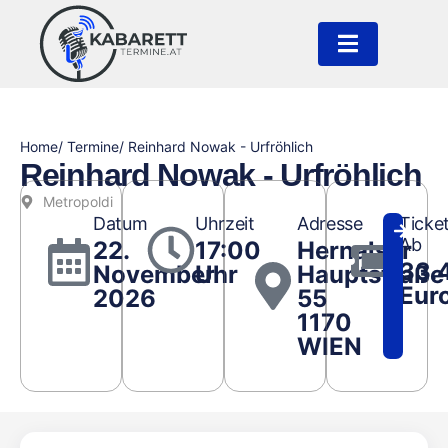
Home
/ Termine
/ Reinhard Nowak - Urfröhlich
Reinhard Nowak - Urfröhlich
Metropoldi
Datum
Uhrzeit
Adresse
Ticke
Ab
22.
17:00
Hernalser
33.
November
Uhr
Hauptstraße
Eur
2026
55
1170
WIEN