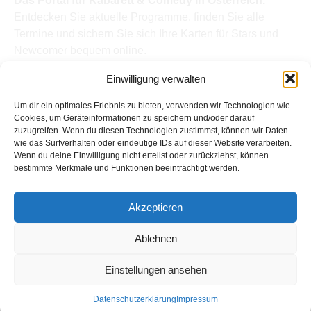
Das Portal für Kabarett & Comedy in Österreich.
Entdecken Sie aktuelle Programme, finden Sie alle
Termine und sichern Sie sich Ihre Karten für Stars und
Newcomer bequem online.
Quick Links
Einwilligung verwalten
Home
Termine
Um dir ein optimales Erlebnis zu bieten, verwenden wir Technologien wie
Kabarettisten
Cookies, um Geräteinformationen zu speichern und/oder darauf
zuzugreifen. Wenn du diesen Technologien zustimmst, können wir Daten
Spielorte
wie das Surfverhalten oder eindeutige IDs auf dieser Website verarbeiten.
Top Links
Wenn du deine Einwilligung nicht erteilst oder zurückziehst, können
Kabarettisten in Österreich: Aktuelle Stars & Programme
bestimmte Merkmale und Funktionen beeinträchtigt werden.
2026
Support
Akzeptieren
Kontakt
Impressum
Ablehnen
Datenschutz
Einstellungen ansehen
Copyright © Kabarett-Termine.at
Datenschutzerklärung
Impressum