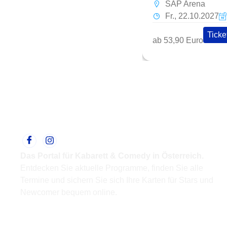
SAP Arena
Fr., 22.10.2027
Ticke
ab 53,90 Euro
Das Portal für Kabarett & Comedy in Österreich.
Entdecken Sie aktuelle Programme, finden Sie alle
Termine und sichern Sie sich Ihre Karten für Stars und
Newcomer bequem online.
Support
Kontakt