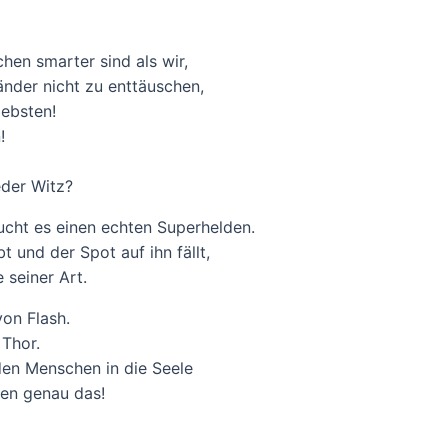
chen smarter sind als wir,
änder nicht zu enttäuschen,
iebsten!
!
eder Witz?
cht es einen echten Superhelden.
 und der Spot auf ihn fällt,
 seiner Art.
von Flash.
Thor.
en Menschen in die Seele
nen genau das!