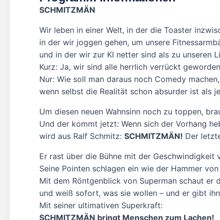
SCHMITZMÄN
Wir leben in einer Welt, in der die Toaster inzwis
in der wir joggen gehen, um unsere Fitnessarmb
und in der wir zur KI netter sind als zu unseren L
Kurz: Ja, wir sind alle herrlich verrückt geworden
Nur: Wie soll man daraus noch Comedy machen,
wenn selbst die Realität schon absurder ist als j
Um diesen neuen Wahnsinn noch zu toppen, brau
Und der kommt jetzt: Wenn sich der Vorhang hebt
wird aus Ralf Schmitz:
SCHMITZMÄN!
Der letzte
Er rast über die Bühne mit der Geschwindigkeit 
Seine Pointen schlagen ein wie der Hammer von 
Mit dem Röntgenblick von Superman schaut er d
und weiß sofort, was sie wollen – und er gibt ih
Mit seiner ultimativen Superkraft:
SCHMITZMÄN bringt Menschen zum Lachen!