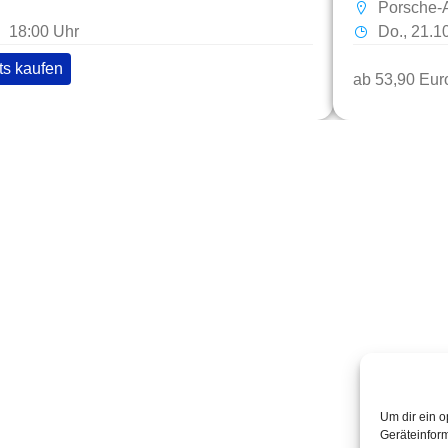
Porsche-
18:00 Uhr
Do., 21.1
ts kaufen
ab 53,90 Eur
Quick Links
T
Home
K
Termine
2
Kabarettisten
Spielorte
Um dir ein o
Geräteinfor