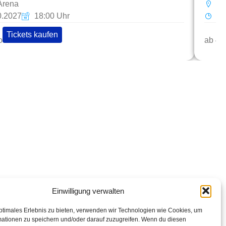
Arena
Sa
0.2027
18:00 Uhr
So
Tickets kaufen
o
ab 49
op Links
abarettisten in Österreich: Aktuelle Stars & Programme
026
Einwilligung verwalten
ptimales Erlebnis zu bieten, verwenden wir Technologien wie Cookies, um
mationen zu speichern und/oder darauf zuzugreifen. Wenn du diesen