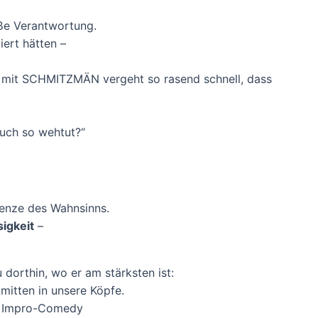
ße Verantwortung.
iert hätten –
d mit SCHMITZMÄN vergeht so rasend schnell, dass
uch so wehtut?“
renze des Wahnsinns.
igkeit
–
dorthin, wo er am stärksten ist:
 mitten in unsere Köpfe.
p, Impro-Comedy