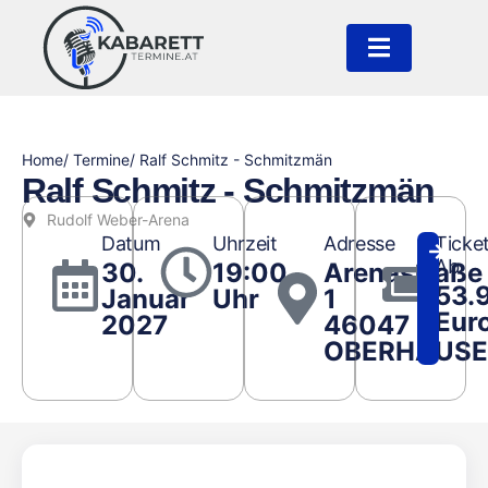
Home
/ Termine
/ Ralf Schmitz - Schmitzmän
Ralf Schmitz - Schmitzmän
Rudolf Weber-Arena
Datum
Uhrzeit
Adresse
Ticke
Ab
30.
19:00
Arenastraße
53.
Januar
Uhr
1
Eur
2027
46047
OBERHAUS