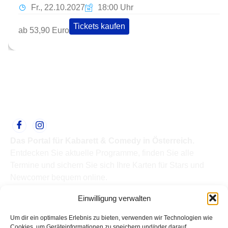
Fr., 22.10.2027
18:00 Uhr
Tickets kaufen
ab 53,90 Euro
Das Portal für Kabarett & Comedy in Österreich.
Entdecken Sie aktuelle Programme, finden Sie alle
Termine und sichern Sie sich Ihre Karten für Stars und
Newcomer bequem online.
Quick Links
Einwilligung verwalten
Home
Termine
Um dir ein optimales Erlebnis zu bieten, verwenden wir Technologien wie
Kabarettisten
Cookies, um Geräteinformationen zu speichern und/oder darauf