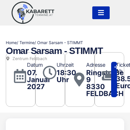
Home
/ Termine
/ Omar Sarsam - STIMMT
Omar Sarsam - STIMMT
Zentrum Feldbach
Datum
Uhrzeit
Adresse
Ticke
Ab
07.
18:30
Ringstraße
38.
Januar
Uhr
9
Eur
2027
8330
FELDBACH