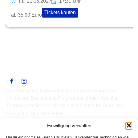
Fr., 21.05.2027
17:30 Uhr
Tickets kaufen
ab 35,90 Euro
Das Portal für Kabarett & Comedy in Österreich.
Entdecken Sie aktuelle Programme, finden Sie alle
Termine und sichern Sie sich Ihre Karten für Stars und
Newcomer bequem online.
Quick Links
Einwilligung verwalten
Home
Termine
Um dir ein optimales Erlebnis zu bieten, verwenden wir Technologien wie