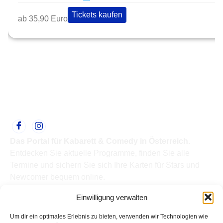
Tickets kaufen
ab 35,90 Euro
Das Portal für Kabarett & Comedy in Österreich.
Entdecken Sie aktuelle Programme, finden Sie alle
Termine und sichern Sie sich Ihre Karten für Stars und
Newcomer bequem online.
Quick Links
Einwilligung verwalten
Home
Termine
Um dir ein optimales Erlebnis zu bieten, verwenden wir Technologien wie