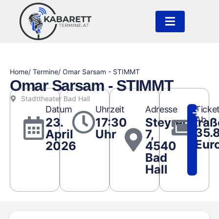
Home
/ Termine
/ Omar Sarsam - STIMMT
Omar Sarsam - STIMMT
Stadttheater Bad Hall
Datum
Uhrzeit
Adresse
Ticke
Ab
23.
17:30
Steyrerstraß
35.
April
Uhr
7,
Eur
2026
4540
Bad
Hall