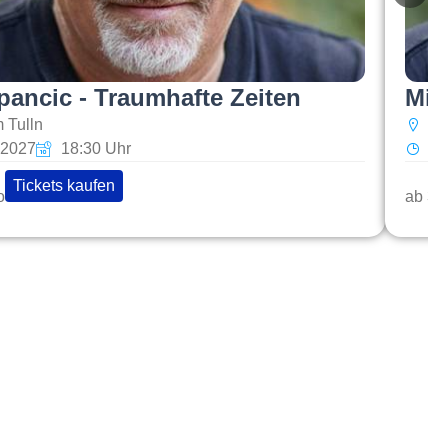
pancic - Traumhafte Zeiten
Mik
 Tulln
St
1.2027
18:30 Uhr
Fr
Tickets kaufen
o
ab 32
op Links
abarettisten in Österreich: Aktuelle Stars & Programme