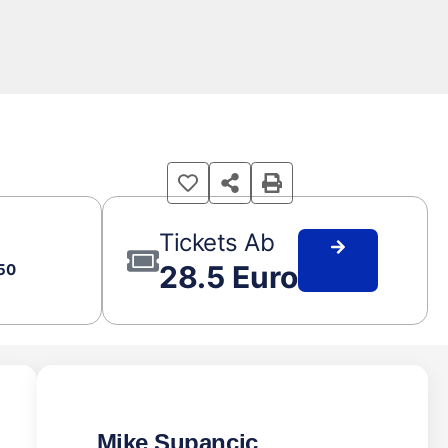
Tickets Ab
28.5 Euro
50
Mike Supancic