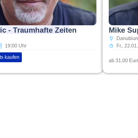
c - Traumhafte Zeiten
Mike Su
Danubium
19:00 Uhr
Fr., 22.0
ts kaufen
ab 31,00 Eur
Quick Links
T
Home
K