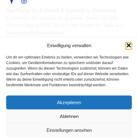
Das Portal für Kabarett & Comedy in Österreich.
Entdecken Sie aktuelle Programme, finden Sie alle
Termine und sichern Sie sich Ihre Karten für Stars und
Newcomer bequem online.
Quick Links
Einwilligung verwalten
Home
Termine
Um dir ein optimales Erlebnis zu bieten, verwenden wir Technologien wie
Kabarettisten
Cookies, um Geräteinformationen zu speichern und/oder darauf
zuzugreifen. Wenn du diesen Technologien zustimmst, können wir Daten
Spielorte
wie das Surfverhalten oder eindeutige IDs auf dieser Website verarbeiten.
Top Links
Wenn du deine Einwilligung nicht erteilst oder zurückziehst, können
Kabarettisten in Österreich: Aktuelle Stars & Programme
bestimmte Merkmale und Funktionen beeinträchtigt werden.
2026
Support
Akzeptieren
Kontakt
Impressum
Ablehnen
Datenschutz
Einstellungen ansehen