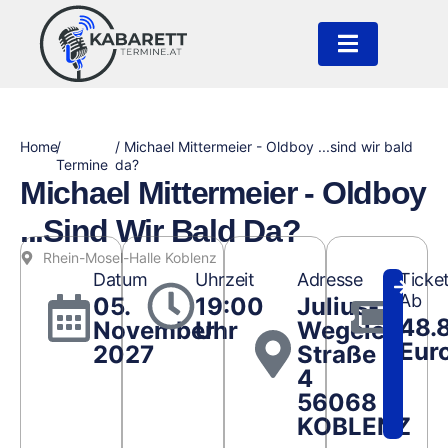
Home
/
/ Michael Mittermeier - Oldboy ...sind wir bald
Termine
da?
Michael Mittermeier - Oldboy
...sind Wir Bald Da?
Rhein-Mosel-Halle Koblenz
Datum
Uhrzeit
Adresse
Ticke
Ab
05.
19:00
Julius-
48.
November
Uhr
Wegeler-
Eur
2027
Straße
4
56068
KOBLENZ