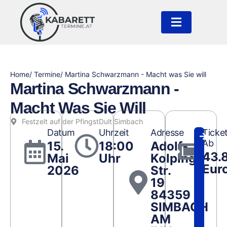
Home
/ Termine
/ Martina Schwarzmann - Macht was Sie will
Martina Schwarzmann -
Macht Was Sie Will
Festzelt auf der PfingstDult Simbach
Datum
Uhrzeit
Adresse
Ticke
Ab
15.
18:00
Adolf-
43.
Mai
Uhr
Kolping
Eur
2026
Str.
19
84359
SIMBACH
AM