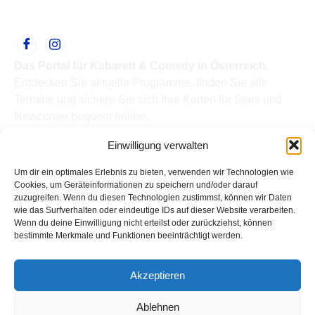
Das Portal für Kabarett & Comedy in Österreich.
Entdecken Sie aktuelle Programme, finden Sie alle
Termine und sichern Sie sich Ihre Karten für Stars und
Newcomer bequem online.
Quick Links
Einwilligung verwalten
Home
Termine
Um dir ein optimales Erlebnis zu bieten, verwenden wir Technologien wie
Kabarettisten
Cookies, um Geräteinformationen zu speichern und/oder darauf
zuzugreifen. Wenn du diesen Technologien zustimmst, können wir Daten
Spielorte
wie das Surfverhalten oder eindeutige IDs auf dieser Website verarbeiten.
Top Links
Wenn du deine Einwilligung nicht erteilst oder zurückziehst, können
Kabarettisten in Österreich: Aktuelle Stars & Programme
bestimmte Merkmale und Funktionen beeinträchtigt werden.
2026
Support
Akzeptieren
Kontakt
Impressum
Ablehnen