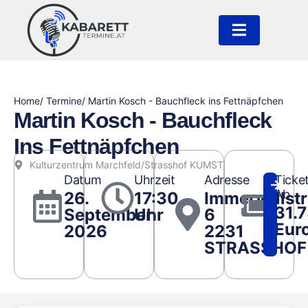
Home
/ Termine
/ Martin Kosch - Bauchfleck ins Fettnäpfchen
Martin Kosch - Bauchfleck
Ins Fettnäpfchen
Kulturzentrum Marchfeld/Strasshof KUMST
Datum
Uhrzeit
Adresse
Ticke
Ab
26.
17:30
Immervollst
31.
September
Uhr
6
Eur
2026
2231
STRASSHOF