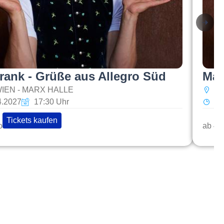
rank - Grüße aus Allegro Süd
Mar
IEN - MARX HALLE
Se
4.2027
17:30 Uhr
Sa
Tickets kaufen
o
ab 48