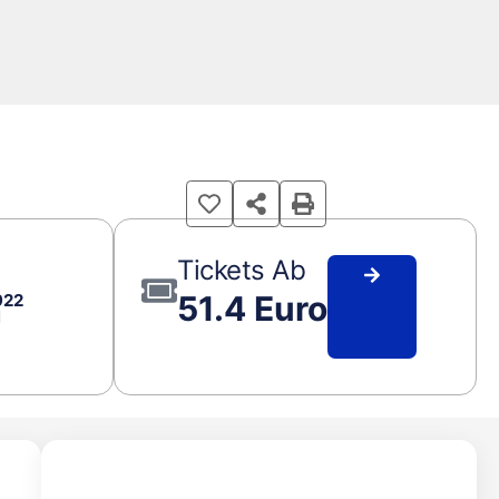
Tickets Ab
51.4 Euro
922
N