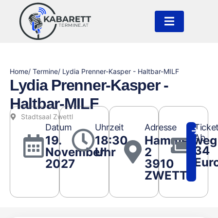
Home
/ Termine
/ Lydia Prenner-Kasper - Haltbar-MILF
Lydia Prenner-Kasper -
Haltbar-MILF
Stadtsaal Zwettl
Datum
Uhrzeit
Adresse
Ticke
Ab
19.
18:30
Hammerweg
34
November
Uhr
2
Eur
2027
3910
ZWETTL