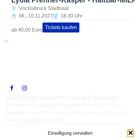
Lydia Prenner-Kasper - Haltbar-MILF
Vöcklabruck Stadtsaal
Mi., 10.11.2027
18:30 Uhr
Tickets kaufen
ab 40,00 Euro
Das Portal für Kabarett & Comedy in Österreich.
Entdecken Sie aktuelle Programme, finden Sie alle
Termine und sichern Sie sich Ihre Karten für Stars und
Newcomer bequem online.
Quick Links
Einwilligung verwalten
Home