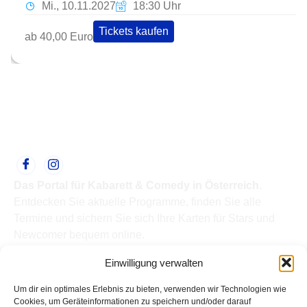
Mi., 10.11.2027
18:30 Uhr
Tickets kaufen
ab 40,00 Euro
Das Portal für Kabarett & Comedy in Österreich.
Entdecken Sie aktuelle Programme, finden Sie alle
Termine und sichern Sie sich Ihre Karten für Stars und
Newcomer bequem online.
Quick Links
Einwilligung verwalten
Home
Termine
Um dir ein optimales Erlebnis zu bieten, verwenden wir Technologien wie
Kabarettisten
Cookies, um Geräteinformationen zu speichern und/oder darauf