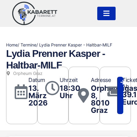
Home
/ Termine
/ Lydia Prenner Kasper - Haltbar-MILF
Lydia Prenner Kasper -
Haltbar-MILF
Orpheum Graz
Datum
Uhrzeit
Adresse
Ticke
Ab
13.
18:30
Orpheumgas
39.1
März
Uhr
8,
Eur
2026
8010
Graz