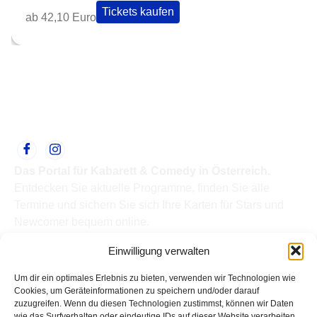
Tickets kaufen
ab 42,10 Euro
Das Portal für Kabarett & Comedy in Österreich.
Entdecken Sie aktuelle Programme, finden Sie alle
Termine und sichern Sie sich Ihre Karten für Stars und
Newcomer bequem online.
Quick Links
Einwilligung verwalten
Home
Termine
Um dir ein optimales Erlebnis zu bieten, verwenden wir Technologien wie
Kabarettisten
Cookies, um Geräteinformationen zu speichern und/oder darauf
zuzugreifen. Wenn du diesen Technologien zustimmst, können wir Daten
Spielorte
wie das Surfverhalten oder eindeutige IDs auf dieser Website verarbeiten.