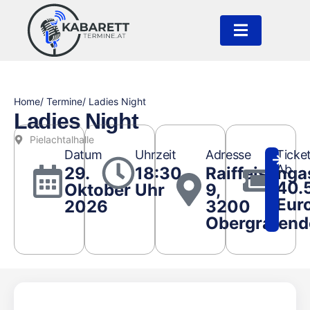
Home
/ Termine
/ Ladies Night
Ladies Night
Pielachtalhalle
Datum
Uhrzeit
Adresse
Ticke
Ab
29.
18:30
Raiffeisenga
40.
Oktober
Uhr
9,
Eur
2026
3200
Obergrafend