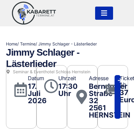
Home
/ Termine
/ Jimmy Schlager - Lästerlieder
Jimmy Schlager -
Lästerlieder
Seminar & Eventhotel Schloss Hernstein
Datum
Uhrzeit
Adresse
Ticke
Ab
17.
17:30
Berndorfer
37
Juli
Uhr
Straße
Eur
2026
32
2561
HERNSTEIN