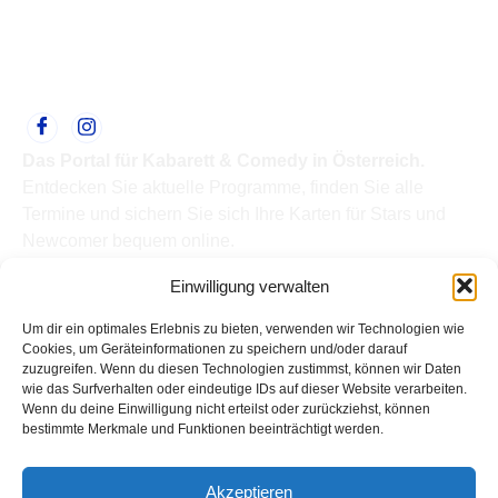
Das Portal für Kabarett & Comedy in Österreich.
Entdecken Sie aktuelle Programme, finden Sie alle
Termine und sichern Sie sich Ihre Karten für Stars und
Newcomer bequem online.
Quick Links
Einwilligung verwalten
Home
Termine
Um dir ein optimales Erlebnis zu bieten, verwenden wir Technologien wie
Kabarettisten
Cookies, um Geräteinformationen zu speichern und/oder darauf
zuzugreifen. Wenn du diesen Technologien zustimmst, können wir Daten
Spielorte
wie das Surfverhalten oder eindeutige IDs auf dieser Website verarbeiten.
Top Links
Wenn du deine Einwilligung nicht erteilst oder zurückziehst, können
Kabarettisten in Österreich: Aktuelle Stars & Programme
bestimmte Merkmale und Funktionen beeinträchtigt werden.
2026
Support
Akzeptieren