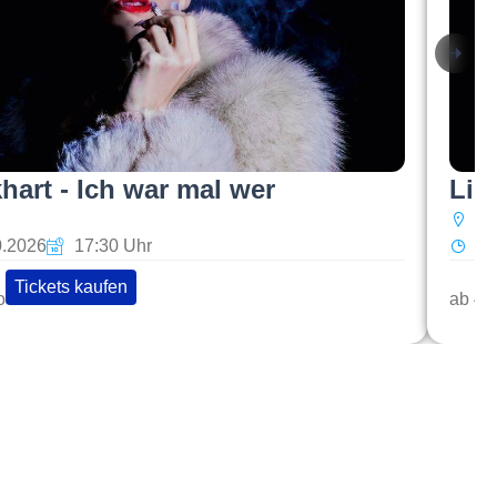
hart - Ich war mal wer
Lis
Ko
0.2026
17:30 Uhr
Fr
Tickets kaufen
o
ab 45