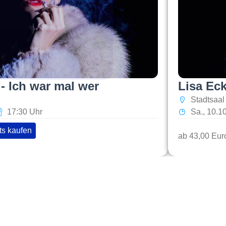
 - Ich war mal wer
Lisa Eck
Stadtsaal
17:30 Uhr
Sa., 10.1
ts kaufen
ab 43,00 Eur