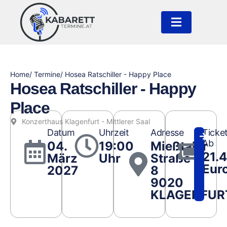
Home
/ Termine
/ Hosea Ratschiller - Happy Place
Hosea Ratschiller - Happy
Place
Konzerthaus Klagenfurt - Mittlerer Saal
Datum
Uhrzeit
Adresse
Ticke
Ab
04.
19:00
Mießtaler
21.4
März
Uhr
Straße
Eur
2027
8
9020
KLAGENFUR