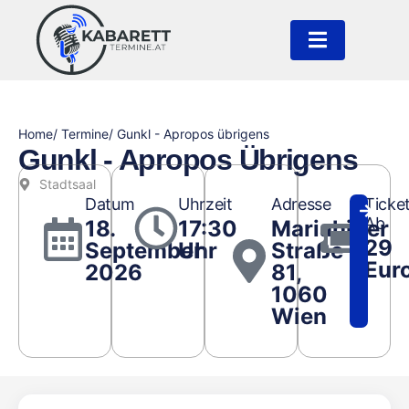
Home
/ Termine
/ Gunkl - Apropos übrigens
Gunkl - Apropos Übrigens
Stadtsaal
Datum
Uhrzeit
Adresse
Ticke
Ab
18.
17:30
Mariahilfer
29
September
Uhr
Straße
Eur
2026
81,
1060
Wien