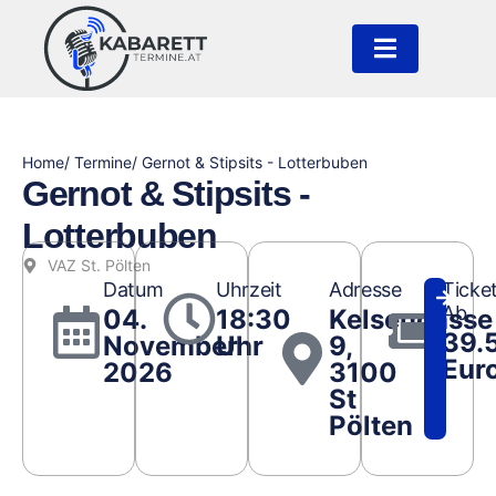
Home
/ Termine
/ Gernot & Stipsits - Lotterbuben
Gernot & Stipsits -
Lotterbuben
VAZ St. Pölten
Datum
Uhrzeit
Adresse
Ticke
Ab
04.
18:30
Kelsengasse
39.
November
Uhr
9,
Eur
2026
3100
St
Pölten