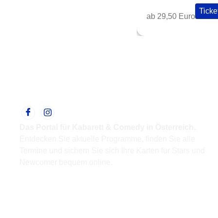
Ticke
ab 29,50 Euro
Das Portal für Kabarett & Comedy in Österreich.
Entdecken Sie aktuelle Programme, finden Sie alle
Termine und sichern Sie sich Ihre Karten für Stars und
Newcomer bequem online.
Support
Kontakt
Impressum
Datenschutz