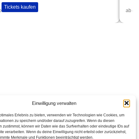
Tickets kaufen
o
ab 42
op Links
abarettisten in Österreich: Aktuelle Stars & Programme
026
Einwilligung verwalten
ptimales Erlebnis zu bieten, verwenden wir Technologien wie Cookies, um
mationen zu speichern und/oder darauf zuzugreifen. Wenn du diesen
 zustimmst, können wir Daten wie das Surfverhalten oder eindeutige IDs auf
te verarbeiten. Wenn du deine Einwilligung nicht erteilst oder zurückziehst,
immte Merkmale und Funktionen beeinträchtigt werden.