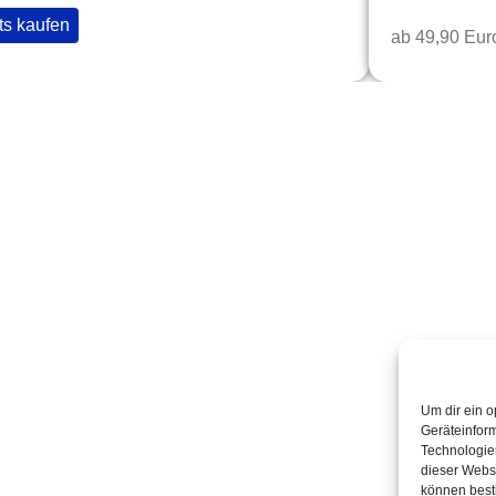
ts kaufen
ab 49,90 Eur
Quick Links
T
Home
K
Termine
2
Kabarettisten
Spielorte
Um dir ein o
Geräteinfor
Technologien
dieser Websi
können best