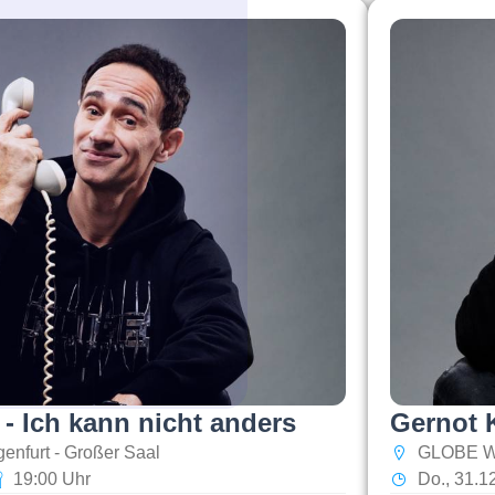
 - Ich kann nicht anders
Gernot K
enfurt - Großer Saal
GLOBE W
19:00 Uhr
Do., 31.1