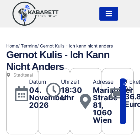
Home
/ Termine
/ Gernot Kulis - Ich kann nicht anders
Gernot Kulis - Ich Kann
Nicht Anders
Stadtsaal
Datum
Uhrzeit
Adresse
Ticke
Ab
04.
18:30
Mariahilfer
36.
November
Uhr
Straße
Eur
2026
81,
1060
Wien