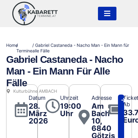
Home
/
/ Gabriel Castaneda - Nacho Man - Ein Mann für
Termine
alle Fälle
Gabriel Castaneda - Nacho
Man - Ein Mann Für Alle
Fälle
Kulturbühne AMBACH
Datum
Uhrzeit
Adresse
Ticke
Ab
28.
19:00
Am
33.
März
Uhr
Bach
Eur
2026
10,
6840
Götzis