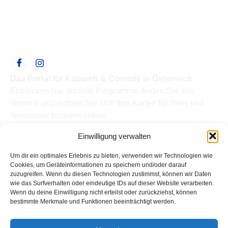
Das Portal für Kabarett & Comedy in Österreich.
Entdecken Sie aktuelle Programme, finden Sie alle
Termine und sichern Sie sich Ihre Karten für Stars und
Newcomer bequem online.
Quick Links
Einwilligung verwalten
Home
Termine
Um dir ein optimales Erlebnis zu bieten, verwenden wir Technologien wie
Kabarettisten
Cookies, um Geräteinformationen zu speichern und/oder darauf
zuzugreifen. Wenn du diesen Technologien zustimmst, können wir Daten
Spielorte
wie das Surfverhalten oder eindeutige IDs auf dieser Website verarbeiten.
Top Links
Wenn du deine Einwilligung nicht erteilst oder zurückziehst, können
Kabarettisten in Österreich: Aktuelle Stars & Programme
bestimmte Merkmale und Funktionen beeinträchtigt werden.
2026
Support