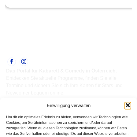
Das Portal für Kabarett & Comedy in Österreich.
Entdecken Sie aktuelle Programme, finden Sie alle
Termine und sichern Sie sich Ihre Karten für Stars und
Newcomer bequem online.
Quick Links
Einwilligung verwalten
Home
Termine
Um dir ein optimales Erlebnis zu bieten, verwenden wir Technologien wie
Kabarettisten
Cookies, um Geräteinformationen zu speichern und/oder darauf
zuzugreifen. Wenn du diesen Technologien zustimmst, können wir Daten
Spielorte
wie das Surfverhalten oder eindeutige IDs auf dieser Website verarbeiten.
Top Links