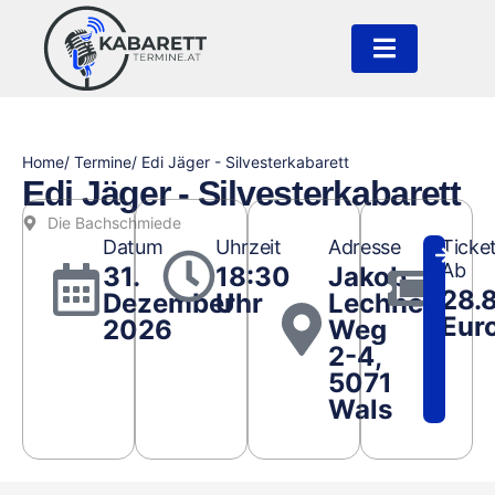
Home
/ Termine
/ Edi Jäger - Silvesterkabarett
Edi Jäger - Silvesterkabarett
Die Bachschmiede
Datum
Uhrzeit
Adresse
Ticke
Ab
31.
18:30
Jakob
28.
Dezember
Uhr
Lechner
Eur
2026
Weg
2-4,
5071
Wals