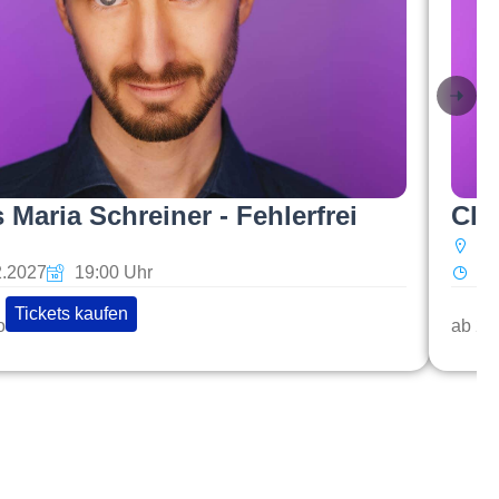
Maria Schreiner - Fehlerfrei
Cle
sp
2.2027
19:00 Uhr
Do
Tickets kaufen
o
ab 29