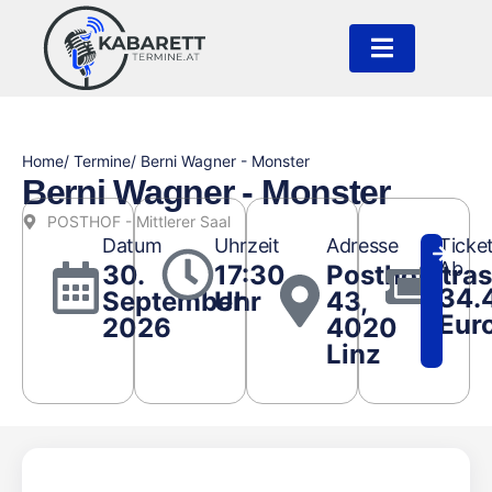
Home
/ Termine
/ Berni Wagner - Monster
Berni Wagner - Monster
POSTHOF - Mittlerer Saal
Datum
Uhrzeit
Adresse
Ticke
Ab
30.
17:30
Posthofstra
34.
September
Uhr
43,
Eur
2026
4020
Linz