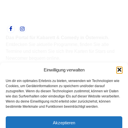
Das Portal für Kabarett & Comedy in Österreich.
Entdecken Sie aktuelle Programme, finden Sie alle
Termine und sichern Sie sich Ihre Karten für Stars und
Newcomer bequem online.
Quick Links
Einwilligung verwalten
Home
Termine
Um dir ein optimales Erlebnis zu bieten, verwenden wir Technologien wie
Kabarettisten
Cookies, um Geräteinformationen zu speichern und/oder darauf
zuzugreifen. Wenn du diesen Technologien zustimmst, können wir Daten
Spielorte
wie das Surfverhalten oder eindeutige IDs auf dieser Website verarbeiten.
Top Links
Wenn du deine Einwilligung nicht erteilst oder zurückziehst, können
Kabarettisten in Österreich: Aktuelle Stars & Programme
bestimmte Merkmale und Funktionen beeinträchtigt werden.
2026
Support
Akzeptieren
Kontakt