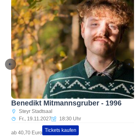
Benedikt Mitmannsgruber - 1996
Steyr Stadtsaal
Fr., 19.11.2027
18:30 Uhr
Tickets kaufen
ab 40,70 Euro