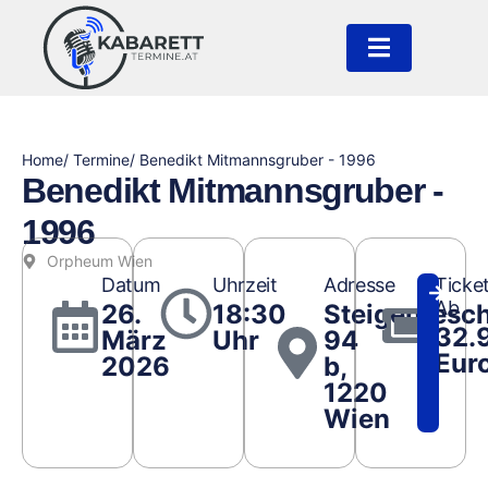
Home
/ Termine
/ Benedikt Mitmannsgruber - 1996
Benedikt Mitmannsgruber -
1996
Orpheum Wien
Datum
Uhrzeit
Adresse
Ticke
Ab
26.
18:30
Steigentesc
32.
März
Uhr
94
Eur
2026
b,
1220
Wien