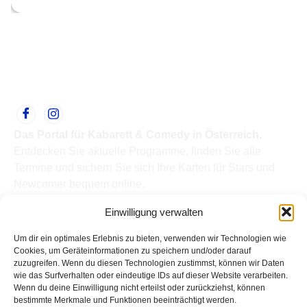
Das Portal für Kabarett & Comedy in Österreich.
Entdecken Sie aktuelle Programme, finden Sie alle
Termine und sichern Sie sich Ihre Karten für Stars und
Newcomer bequem online.
Quick Links
Einwilligung verwalten
Home
Termine
Um dir ein optimales Erlebnis zu bieten, verwenden wir Technologien wie
Kabarettisten
Cookies, um Geräteinformationen zu speichern und/oder darauf
zuzugreifen. Wenn du diesen Technologien zustimmst, können wir Daten
Spielorte
wie das Surfverhalten oder eindeutige IDs auf dieser Website verarbeiten.
Top Links
Wenn du deine Einwilligung nicht erteilst oder zurückziehst, können
Kabarettisten in Österreich: Aktuelle Stars & Programme
bestimmte Merkmale und Funktionen beeinträchtigt werden.