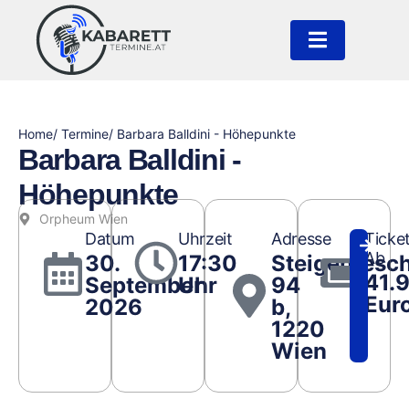
Home
/ Termine
/ Barbara Balldini - Höhepunkte
Barbara Balldini -
Höhepunkte
Orpheum Wien
Datum
Uhrzeit
Adresse
Ticke
Ab
30.
17:30
Steigentesc
41.
September
Uhr
94
Eur
2026
b,
1220
Wien