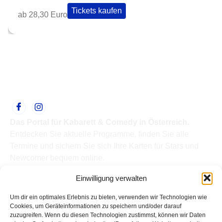
Tickets kaufen
ab 28,30 Euro
Das Portal für Kabarett & Comedy in Österreich.
Entdecken Sie aktuelle Programme, finden Sie alle
Termine und sichern Sie sich Ihre Karten für Stars und
Newcomer bequem online.
Quick Links
Einwilligung verwalten
Home
Termine
Um dir ein optimales Erlebnis zu bieten, verwenden wir Technologien wie
Kabarettisten
Cookies, um Geräteinformationen zu speichern und/oder darauf
zuzugreifen. Wenn du diesen Technologien zustimmst, können wir Daten
Spielorte