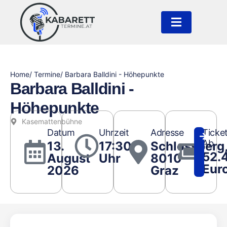
Home
/ Termine
/ Barbara Balldini - Höhepunkte
Barbara Balldini -
Höhepunkte
Kasemattenbühne
Datum
Uhrzeit
Adresse
Ticke
Ab
13.
17:30
Schlossberg
52.
August
Uhr
8010
Eur
2026
Graz