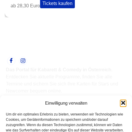
Tickets kaufen
ab 28,30 Euro
Das Portal für Kabarett & Comedy in Österreich.
Entdecken Sie aktuelle Programme, finden Sie alle
Termine und sichern Sie sich Ihre Karten für Stars und
Newcomer bequem online.
Quick Links
Einwilligung verwalten
Home
Termine
Um dir ein optimales Erlebnis zu bieten, verwenden wir Technologien wie
Kabarettisten
Cookies, um Geräteinformationen zu speichern und/oder darauf
zuzugreifen. Wenn du diesen Technologien zustimmst, können wir Daten
Spielorte
wie das Surfverhalten oder eindeutige IDs auf dieser Website verarbeiten.