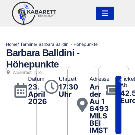
Home
/ Termine
/ Barbara Balldini - Höhepunkte
Barbara Balldini -
Höhepunkte
Alpenrast Tyrol
Datum
Uhrzeit
Adresse
Ticke
Ab
23.
17:30
An
42.
April
Uhr
der
Eur
2026
Au 1
6493
MILS
BEI
IMST