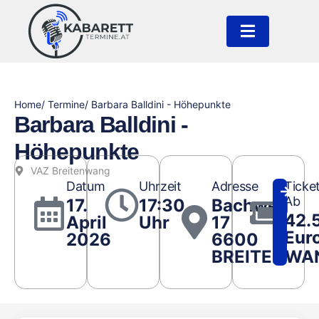
Home
/ Termine
/ Barbara Balldini - Höhepunkte
Barbara Balldini -
Höhepunkte
VAZ Breitenwang
Datum
Uhrzeit
Adresse
Ticke
Ab
17.
17:30
Bachweg
42.
April
Uhr
17
Eur
2026
6600
BREITENWA