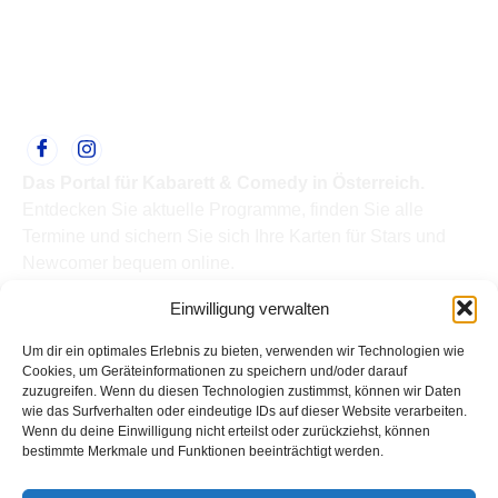
Das Portal für Kabarett & Comedy in Österreich.
Entdecken Sie aktuelle Programme, finden Sie alle
Termine und sichern Sie sich Ihre Karten für Stars und
Newcomer bequem online.
Quick Links
Einwilligung verwalten
Home
Termine
Um dir ein optimales Erlebnis zu bieten, verwenden wir Technologien wie
Kabarettisten
Cookies, um Geräteinformationen zu speichern und/oder darauf
zuzugreifen. Wenn du diesen Technologien zustimmst, können wir Daten
Spielorte
wie das Surfverhalten oder eindeutige IDs auf dieser Website verarbeiten.
Top Links
Wenn du deine Einwilligung nicht erteilst oder zurückziehst, können
Kabarettisten in Österreich: Aktuelle Stars & Programme
bestimmte Merkmale und Funktionen beeinträchtigt werden.
2026