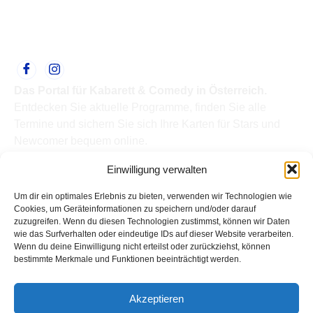
Das Portal für Kabarett & Comedy in Österreich.
Entdecken Sie aktuelle Programme, finden Sie alle
Termine und sichern Sie sich Ihre Karten für Stars und
Newcomer bequem online.
Quick Links
Einwilligung verwalten
Home
Termine
Um dir ein optimales Erlebnis zu bieten, verwenden wir Technologien wie
Kabarettisten
Cookies, um Geräteinformationen zu speichern und/oder darauf
zuzugreifen. Wenn du diesen Technologien zustimmst, können wir Daten
Spielorte
wie das Surfverhalten oder eindeutige IDs auf dieser Website verarbeiten.
Top Links
Wenn du deine Einwilligung nicht erteilst oder zurückziehst, können
Kabarettisten in Österreich: Aktuelle Stars & Programme
bestimmte Merkmale und Funktionen beeinträchtigt werden.
2026
Support
Akzeptieren
Kontakt