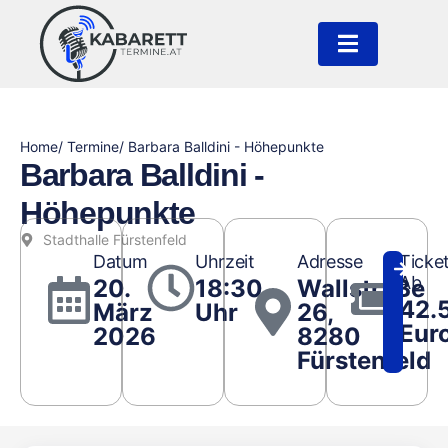
Home
/ Termine
/ Barbara Balldini - Höhepunkte
Barbara Balldini -
Höhepunkte
Stadthalle Fürstenfeld
Datum
Uhrzeit
Adresse
Ticke
Ab
20.
18:30
Wallstraße
42.
März
Uhr
26,
Eur
2026
8280
Fürstenfeld