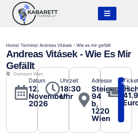
Home
/ Termine
/ Andreas Vitásek - Wie es mir gefällt
Andreas Vitásek - Wie Es Mir
Gefällt
Orpheum Wien
Datum
Uhrzeit
Adresse
Ticke
Ab
12.
18:30
Steigentesc
41.
November
Uhr
94
Eur
2026
b,
1220
Wien