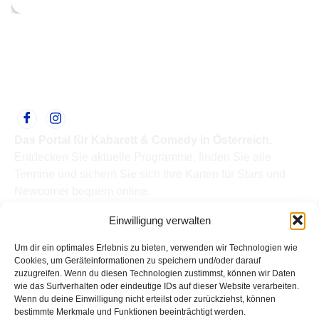
Das Portal für Kabarett & Comedy in Österreich.
Entdecken Sie aktuelle Programme, finden Sie alle
Termine und sichern Sie sich Ihre Karten für Stars und
Newcomer bequem online.
Quick Links
Einwilligung verwalten
Home
Termine
Um dir ein optimales Erlebnis zu bieten, verwenden wir Technologien wie
Kabarettisten
Cookies, um Geräteinformationen zu speichern und/oder darauf
zuzugreifen. Wenn du diesen Technologien zustimmst, können wir Daten
Spielorte
wie das Surfverhalten oder eindeutige IDs auf dieser Website verarbeiten.
Top Links
Wenn du deine Einwilligung nicht erteilst oder zurückziehst, können
Kabarettisten in Österreich: Aktuelle Stars & Programme
bestimmte Merkmale und Funktionen beeinträchtigt werden.