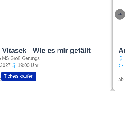
Vitasek - Wie es mir gefällt
And
le MS Groß Gerungs
Le
3.2027
19:00 Uhr
Di
Tickets kaufen
o
ab 49