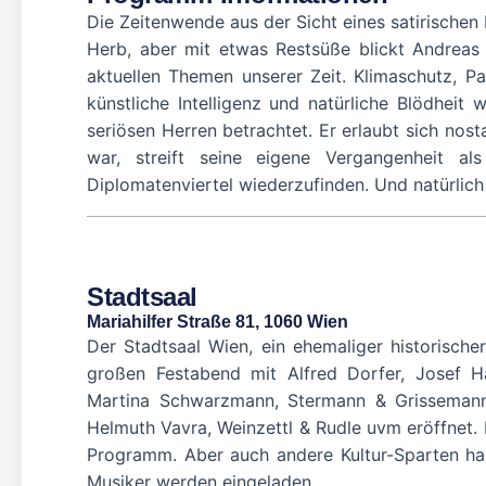
Die Zeitenwende aus der Sicht eines satirischen
Herb, aber mit etwas Restsüße blickt Andreas
aktuellen Themen unserer Zeit. Klimaschutz, P
künstliche Intelligenz und natürliche Blödheit w
seriösen Herren betrachtet. Er erlaubt sich nost
war, streift seine eigene Vergangenheit a
Diplomatenviertel wiederzufinden. Und natürlich 
Stadtsaal
Mariahilfer Straße 81, 1060 Wien
Der Stadtsaal Wien, ein ehemaliger historische
großen Festabend mit Alfred Dorfer, Josef H
Martina Schwarzmann, Stermann & Grissemann,
Helmuth Vavra, Weinzettl & Rudle uvm eröffnet. 
Programm. Aber auch andere Kultur-Sparten hab
Musiker werden eingeladen.